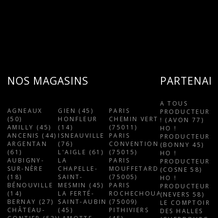
NOS MAGASINS
PARTENAI
A TOUS
AGNEAUX
GIEN (45)
PARIS
PRODUCTEURS
(50)
HONFLEUR
CHEMIN VERT
! (AVON 77)
AMILLY (45)
(14)
(75011)
HO !
ANCENIS (44)
ISNEAUVILLE
PARIS
PRODUCTEURS
ARGENTAN
(76)
CONVENTION
(BONNY 45)
(61)
L'AIGLE (61)
(75015)
HO !
AUBIGNY-
LA
PARIS
PRODUCTEURS
SUR-NÈRE
CHAPELLE-
MOUFFETARD
(COSNE 58)
(18)
SAINT-
(75005)
HO !
BÉNOUVILLE
MESMIN (45)
PARIS
PRODUCTEURS
(14)
LA FERTÉ-
ROCHECHOUART
(NEVERS 58)
BERNAY (27)
SAINT-AUBIN
(75009)
LE COMPTOIR
CHÂTEAU-
(45)
PITHIVIERS
DES HALLES