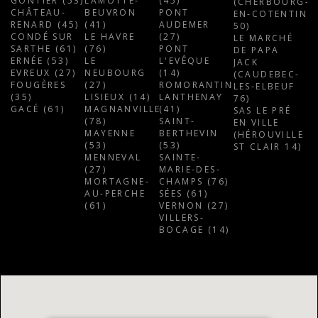
GONTIER (53)
LAMOTTE-
(45)
(CHERBOURG-
CHÂTEAU-
BEUVRON
PONT
EN-COTENTIN
RENARD (45)
(41)
AUDEMER
50)
CONDÉ SUR
LE HAVRE
(27)
LE MARCHÉ
SARTHE (61)
(76)
PONT
DE PAPA
ERNÉE (53)
LE
L'EVÊQUE
JACK
EVREUX (27)
NEUBOURG
(14)
(CAUDEBEC-
FOUGÈRES
(27)
ROMORANTIN-
LES-ELBEUF
(35)
LISIEUX (14)
LANTHENAY
76)
GACÉ (61)
MAGNANVILLE
(41)
SAS LE PRÉ
(78)
SAINT-
EN VILLE
MAYENNE
BERTHEVIN
(HÉROUVILLE
(53)
(53)
ST CLAIR 14)
MENNEVAL
SAINTE-
(27)
MARIE-DES-
MORTAGNE-
CHAMPS (76)
AU-PERCHE
SÉES (61)
(61)
VERNON (27)
VILLERS-
BOCAGE (14)