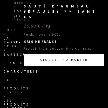
MIJOTER
SAUTÉ D'AGNEAU
A
(ÉPAULE) ** SANS
RÔTIR
LES
OS
ABATS
25,50 € / kg
PORC
Poids moyen : 600g
LA
ORIGINE FRANCE
BASSE-
COUR
Produit frais pouvant être congelé.
BARBECUE
AJOUTER AU PANIER
PLANCHA
CHARCUTERIE
COLIS
PRODUITS
FESTIFS
LES
PRODUITS