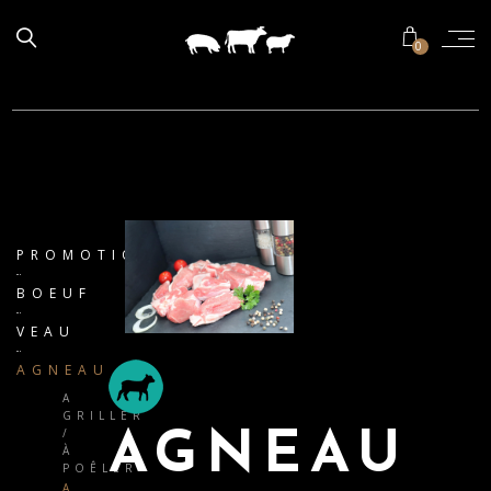
0
PROMOTIONS
BOEUF
VEAU
AGNEAU
A
GRILLER
/
AGNEAU
À
POÊLER
A