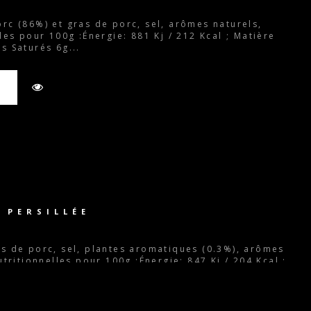
rc (86%) et gras de porc, sel, arômes naturels,
les pour 100g :Énergie: 881 Kj / 212 Kcal ; Matière
s Saturés 6g...
R
 PERSILLÉE
s de porc, sel, plantes aromatiques (0.3%), arômes
utritionnelles pour 100g :Énergie: 847 Kj / 204 Kcal ;
cide Gras Saturés 5.5g...