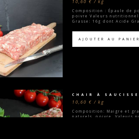
10,60 € / kg
Composition : Épaule de po
poivre Valeurs nutritionnel
Grasse: 16g dont Acide Gra
AJOUTER AU PANIE
CHAIR À SAUCISSE
10,60 € / kg
Composition: Maigre et gra
naturels, poivre. Valeurs n
Matière Grasse: 15g dont A