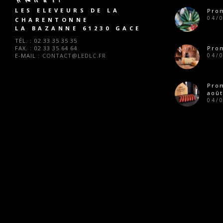
LES ELEVEURS DE LA
Prom
04/
CHARENTONNE
LA BAZANNE 61230 GACE
TÉL. :
02 33 35 35 35
FAX. :
02 33 35 64 64
Prom
E-MAIL :
CONTACT@LEDLC.FR
04/
Pro
août
04/
Prom
28/
Ferm
28/