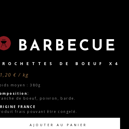
BARBECUE
BROCHETTES DE BOEUF X4
1,20 € / kg
oids moyen : 380g
omposition:
ranche de boeuf, poivron, barde.
RIGINE FRANCE
roduit frais pouvant être congelé.
AJOUTER AU PANIER