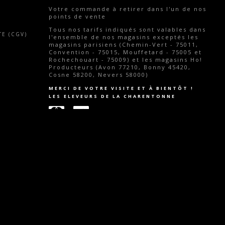
Votre commande
à retirer dans l'un de nos
points de vente
Tous nos tarifs indiqués sont valables dans
E (CGV)
l'ensemble de nos magasins exceptés les
magasins parisiens (Chemin-Vert - 75011,
Convention - 75015, Mouffetard - 75005 et
Rochechouart - 75009) et les magasins Ho!
Producteurs (Avon 77210, Bonny 45420,
Cosne 58200, Nevers 58000)
MERCI DE VOTRE VISITE ET À BIENTÔT !
LES ELEVEURS DE LA CHARENTONNE