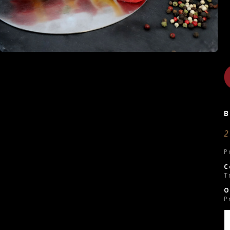
2
P
C
T
O
P