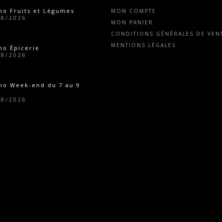
o Fruits et Légumes
MON COMPTE
08/2026
MON PANIER
CONDITIONS GÉNÉRALES DE VENT
MENTIONS LÉGALES
o Épicerie
08/2026
mo Week-end du 7 au 9
08/2026
o Épicerie
07/2026
eture estivale
07/2026