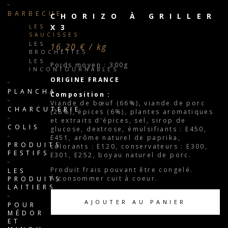
BARBECUE
CHORIZO À GRILLER
X3
LES
SAUCISSES
LES
16,20 € / kg
BROCHETTES
LES
Poids moyen : 300g
INCONTOURNABLES
ORIGINE FRANCE
PLANCHA
Composition :
Viande de bœuf (66%), viande de porc
CHARCUTERIE
(28%), épices (6%), plantes aromatiques
et extraits d'épices, sel, sirop de
COLIS
glucose, dextrose, émulsifiants : E450,
E451, arôme naturel de paprika,
PRODUITS
colorants : E120, conservateurs : E300,
FESTIFS
E301, E252, boyau naturel de porc.
Produit frais pouvant être congelé.
LES
À consommer cuit à coeur.
PRODUITS
LAITIERS
AJOUTER AU PANIER
POUR
MÉDOR
ET