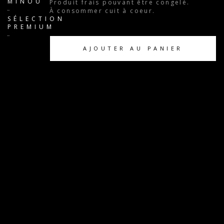
MINOU
Produit frais pouvant être congelé.
À consommer cuit à coeur.
SÉLECTION
PREMIUM
AJOUTER AU PANIER