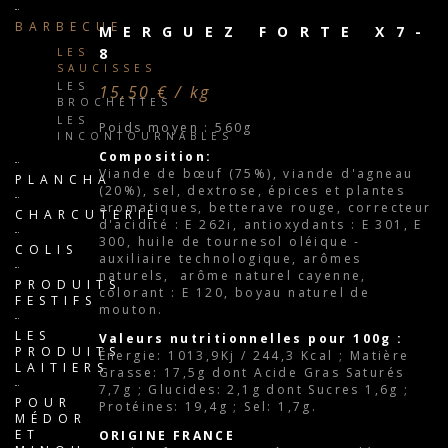
BARBECUE
MERGUEZ FORTE X7-
8
LES
SAUCISSES
LES
15,50 € / kg
BROCHETTES
LES
Poids moyen : 560g
INCONTOURNABLES
Composition:
Viande de bœuf (75%), viande d'agneau
PLANCHA
(20%), sel, dextrose, épices et plantes
aromatiques, betterave rouge, correcteur
CHARCUTERIE
d'acidité : E 262i, antioxydants : E 301, E
300, huile de tournesol oléique -
COLIS
auxiliaire technologique, arômes
naturels, arôme naturel cayenne,
PRODUITS
colorant : E 120, boyau naturel de
FESTIFS
mouton.
LES
Valeurs nutritionnelles pour 100g :
PRODUITS
Énergie: 1013,9Kj / 244,3 Kcal ; Matière
LAITIERS
Grasse: 17,5g dont Acide Gras Saturés
7,7g ; Glucides: 2,1g dont Sucres 1,6g ;
POUR
Protéines: 19,4g ; Sel: 1,7g.
MÉDOR
ET
ORIGINE FRANCE