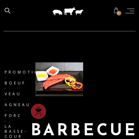
0
PROMOTIONS
BOEUF
VEAU
AGNEAU
PORC
BARBECUE
LA
BASSE-
COUR