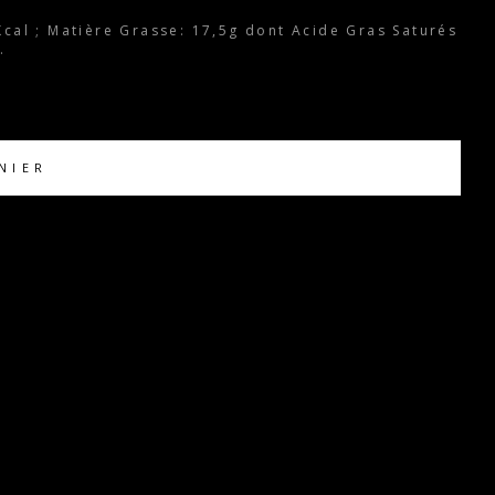
Kcal ; Matière Grasse: 17,5g dont Acide Gras Saturés
.
NIER