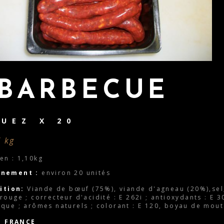
BARBECUE
UEZ X 20
/ kg
en : 1,10kg
nnement :
environ 20 unités
ition:
Viande de bœuf (75%), viande d'agneau (20%),sel;
rouge ; correcteur d'acidité : E 262i ; antioxydants : E 3
ique ; arômes naturels ; colorant : E 120, boyau de mou
E FRANCE