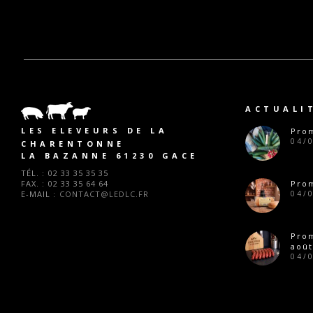
ACTUALI
LES ELEVEURS DE LA
Prom
04/
CHARENTONNE
LA BAZANNE 61230 GACE
TÉL. :
02 33 35 35 35
FAX. :
02 33 35 64 64
Prom
E-MAIL :
CONTACT@LEDLC.FR
04/
Pro
août
04/
Prom
28/