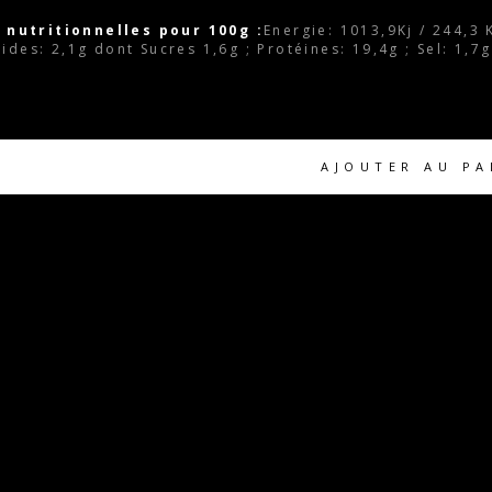
 nutritionnelles pour 100g :
Energie: 1013,9Kj / 244,3 
cides: 2,1g dont Sucres 1,6g ; Protéines: 19,4g ; Sel: 1,7g
AJOUTER AU PA