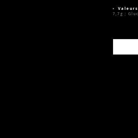
Valeurs
7,7g ; Glu