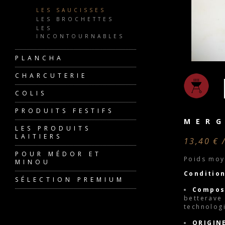
LES SAUCISSES
LES BROCHETTES
LES
INCONTOURNABLES
PLANCHA
CHARCUTERIE
COLIS
PRODUITS FESTIFS
MERG
LES PRODUITS
LAITIERS
13,40 € 
POUR MÉDOR ET
Poids moy
MINOU
Conditio
SÉLECTION PREMIUM
Compos
betterave 
technolog
ORIGIN