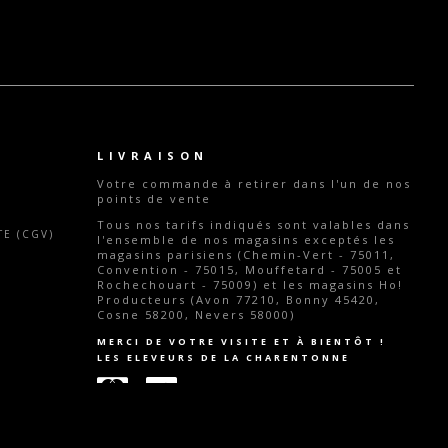
LIVRAISON
Votre commande
à retirer dans l'un de nos
points de vente
Tous nos tarifs indiqués sont valables dans
E (CGV)
l'ensemble de nos magasins exceptés les
magasins parisiens (Chemin-Vert - 75011,
Convention - 75015, Mouffetard - 75005 et
Rochechouart - 75009) et les magasins Ho!
Producteurs (Avon 77210, Bonny 45420,
Cosne 58200, Nevers 58000)
MERCI DE VOTRE VISITE ET À BIENTÔT !
LES ELEVEURS DE LA CHARENTONNE