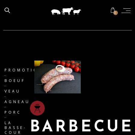
0
PROMOTIONS
BOEUF
VEAU
AGNEAU
PORC
BARBECUE
LA
BASSE-
COUR