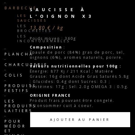
BARBECUE
SAUCISSE À
L'OIGNON X3
LES
SAUCISSES
LES
13,80 € / kg
BROCHETTES
LES
Poids moyen : 360g
INCONTOURNABLES
Composition
:
Épaule de porc (84%) gras de porc, sel,
PLANCHA
oignons (6%), aromes naturels, poivre.
CHARCUTERIE
Valeurs nutritionnelles pour 100g :
Énergie: 877 Kj / 211 Kcal ; Matière
COLIS
Grasse: 16g dont Acide Gras Saturés 5.8g
; Glucides: 0.4g dont Sucres: 0.3 ;
PRODUITS
Protéines: 17g ; Sel: 2.0g OMEGA 3 : 0.5g.
FESTIFS
ORIGINE FRANCE
Produit frais pouvant être congelé.
LES
À consommer cuit à coeur.
PRODUITS
LAITIERS
AJOUTER AU PANIER
POUR
MÉDOR
ET