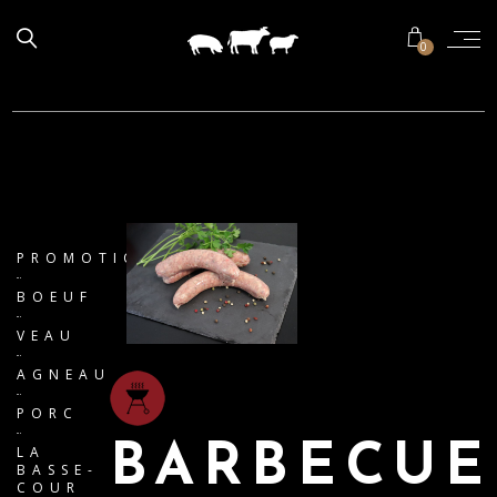
0
PROMOTIONS
BOEUF
VEAU
AGNEAU
PORC
BARBECUE
LA
BASSE-
COUR