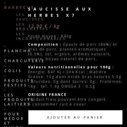
BARBECUE
SAUCISSE AUX
HERBES X7
LES
SAUCISSES
LES
12,90 € / kg
BROCHETTES
LES
Poids moyen : 840g
INCONTOURNABLES
Composition :
Épaule de porc (86%) et
gras de porc, plantes aromatiques
PLANCHA
(0.5%), sel, oignon, arômes naturels,
poivre, boyau naturel de porc.
CHARCUTERIE
Valeurs nutritionnelles pour 100g :
COLIS
Énergie: 847 Kj / 204 Kcal ; Matière
Grasse: 15g dont Acide Gras Saturés 5.5g
PRODUITS
; Glucides: 0g dont Sucres: 0g ; Protéines:
FESTIFS
16g ; Sel: 1.9g OMEGA 3 : 0.5g
ORIGINE FRANCE
LES
Produit frais pouvant être congelé.
PRODUITS
À consommer cuit à coeur.
LAITIERS
POUR
AJOUTER AU PANIER
MÉDOR
ET