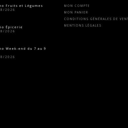
o Fruits et Légumes
MON COMPTE
08/2026
MON PANIER
CONDITIONS GÉNÉRALES DE VENT
MENTIONS LÉGALES
o Épicerie
08/2026
mo Week-end du 7 au 9
08/2026
o Épicerie
07/2026
eture estivale
07/2026