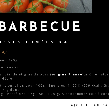
BARBECUE
ISSES FUMÉES X4
/ kg
en : 420g
 fumées x4.
s: Viande et gras de porc (
origine France
),arôme natur
 Hêtre.
tritionnelles pour 100g : Energies: 1167 Kj/279 Kcal ; Gr
1.4 g dont
 g ; Protéines: 16g ; Sel: 1.75 g. A consommer cuit à coe
AJOUTER AU PA