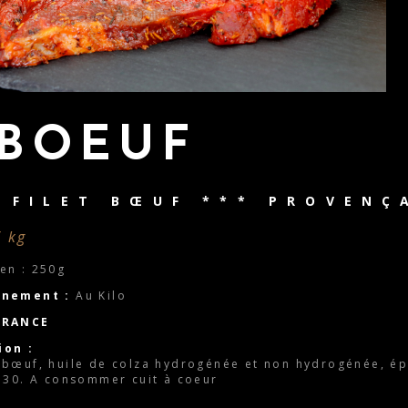
BOEUF
 FILET BŒUF *** PROVENÇ
/ kg
en : 250g
nnement :
Au Kilo
FRANCE
ion :
 bœuf, huile de colza hydrogénée et non hydrogénée, épi
E330. A consommer cuit à coeur