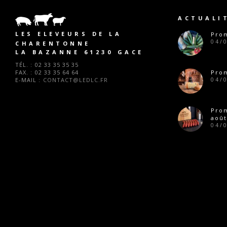
ACTUALI
LES ELEVEURS DE LA
Prom
04/
CHARENTONNE
LA BAZANNE 61230 GACE
TÉL. :
02 33 35 35 35
FAX. :
02 33 35 64 64
Prom
E-MAIL :
CONTACT@LEDLC.FR
04/
Pro
août
04/
Prom
28/
Ferm
28/