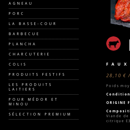
AGNEAU
PORC
LA BASSE-COUR
BARBECUE
PLANCHA
CHARCUTERIE
FAUX
COLIS
PRODUITS FESTIFS
28,10 € 
LES PRODUITS
Poids moy
LAITIERS
Conditio
POUR MÉDOR ET
ORIGINE 
MINOU
Composit
SÉLECTION PREMIUM
Viande de
citrique 