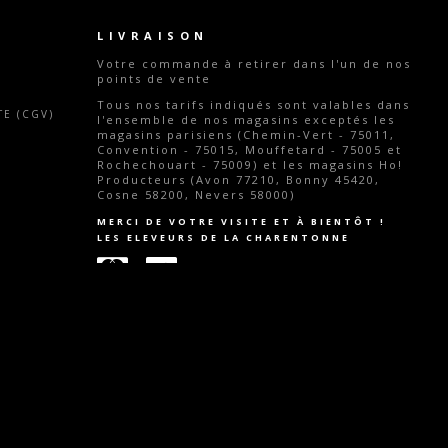
LIVRAISON
Votre commande
à retirer dans l'un de nos
points de vente
Tous nos tarifs indiqués sont valables dans
E (CGV)
l'ensemble de nos magasins exceptés les
magasins parisiens (Chemin-Vert - 75011,
Convention - 75015, Mouffetard - 75005 et
Rochechouart - 75009) et les magasins Ho!
Producteurs (Avon 77210, Bonny 45420,
Cosne 58200, Nevers 58000)
MERCI DE VOTRE VISITE ET À BIENTÔT !
LES ELEVEURS DE LA CHARENTONNE