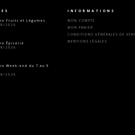
TES
INFORMATIONS
o Fruits et Légumes
MON COMPTE
08/2026
MON PANIER
CONDITIONS GÉNÉRALES DE VENT
MENTIONS LÉGALES
o Épicerie
08/2026
mo Week-end du 7 au 9
08/2026
o Épicerie
07/2026
eture estivale
07/2026