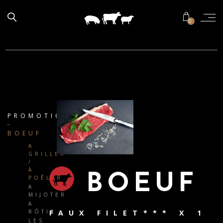
0
PROMOTIONS
BOEUF
A
GRILLER
/
À
BOEUF
POÊLER
A
MIJOTER
A
RÔTIR
FAUX FILET*** X 1
LES