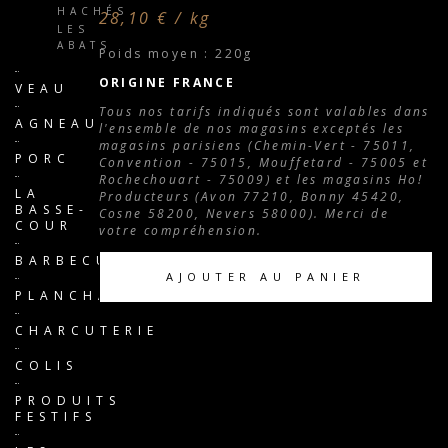
HACHÉS
28,10 € / kg
LES
ABATS
Poids moyen : 220g
ORIGINE FRANCE
VEAU
Tous nos tarifs indiqués sont valables dans
AGNEAU
l'ensemble de nos magasins exceptés les
magasins parisiens (Chemin-Vert - 75011,
PORC
Convention - 75015, Mouffetard - 75005 et
Rochechouart - 75009) et les magasins Ho!
LA
Producteurs (Avon 77210, Bonny 45420,
BASSE-
Cosne 58200, Nevers 58000). Merci de
COUR
votre compréhension.
BARBECUE
AJOUTER AU PANIER
PLANCHA
CHARCUTERIE
COLIS
PRODUITS
FESTIFS