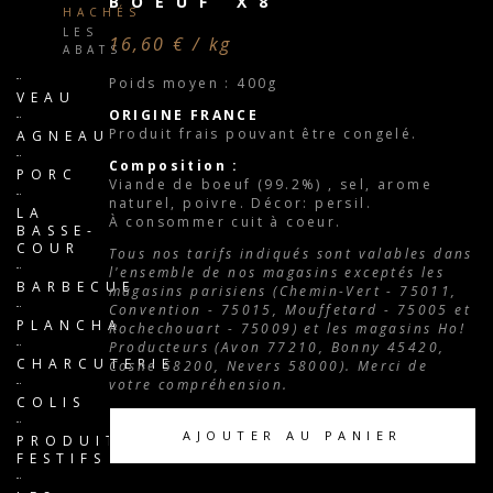
BOEUF X8
HACHÉS
LES
16,60 € / kg
ABATS
Poids moyen : 400g
VEAU
ORIGINE FRANCE
Produit frais pouvant être congelé.
AGNEAU
Composition :
PORC
Viande de boeuf (99.2%) , sel, arome
naturel, poivre. Décor: persil.
LA
À consommer cuit à coeur.
BASSE-
COUR
Tous nos tarifs indiqués sont valables dans
l'ensemble de nos magasins exceptés les
BARBECUE
magasins parisiens (Chemin-Vert - 75011,
Convention - 75015, Mouffetard - 75005 et
PLANCHA
Rochechouart - 75009) et les magasins Ho!
Producteurs (Avon 77210, Bonny 45420,
CHARCUTERIE
Cosne 58200, Nevers 58000). Merci de
votre compréhension.
COLIS
AJOUTER AU PANIER
PRODUITS
FESTIFS