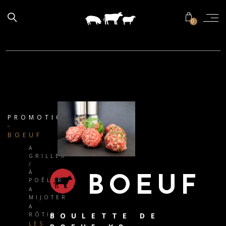
0
PROMOTIONS
BOEUF
A
GRILLER
/
À
BOEUF
POÊLER
A
MIJOTER
A
BOULETTE DE
RÔTIR
LES