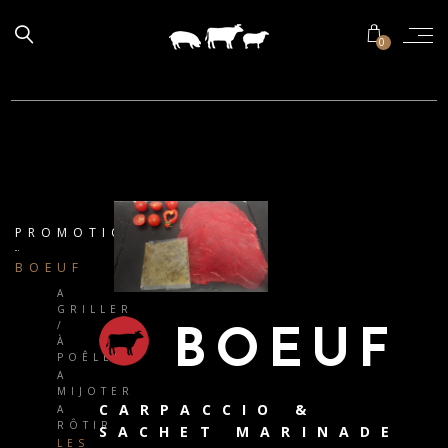
0
PROMOTIONS
BOEUF
A
GRILLER
/
BOEUF
À
POÊLER
A
MIJOTER
CARPACCIO &
A
RÔTIR
SACHET MARINADE
LES