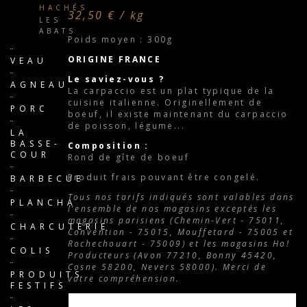
HACHÉS
32,50 € / kg
LES
ABATS
Poids moyen : 300g
ORIGINE FRANCE
VEAU
Le saviez-vous ?
AGNEAU
La carpaccio est un plat typique de la
cuisine italienne. Originellement de
PORC
boeuf, il existe maintenant du carpaccio
de poisson, légume...
LA
BASSE-
Composition :
COUR
Rond de gîte de boeuf
Produit frais pouvant être congelé.
BARBECUE
Tous nos tarifs indiqués sont valables dans
PLANCHA
l'ensemble de nos magasins exceptés les
magasins parisiens (Chemin-Vert - 75011,
CHARCUTERIE
Convention - 75015, Mouffetard - 75005 et
Rochechouart - 75009) et les magasins Ho!
COLIS
Producteurs (Avon 77210, Bonny 45420,
Cosne 58200, Nevers 58000). Merci de
PRODUITS
votre compréhension.
FESTIFS