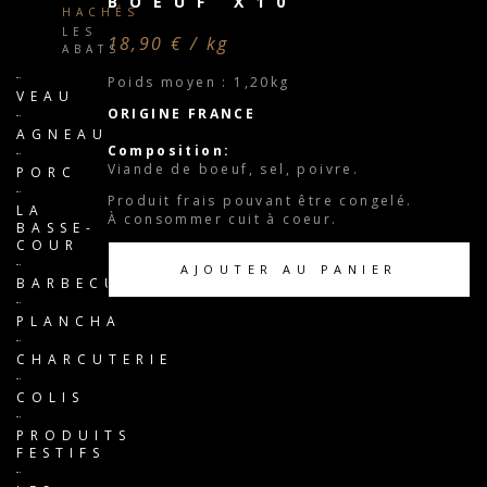
BOEUF X10
HACHÉS
LES
18,90 € / kg
ABATS
Poids moyen : 1,20kg
VEAU
ORIGINE FRANCE
AGNEAU
Composition:
Viande de boeuf, sel, poivre.
PORC
Produit frais pouvant être congelé.
LA
À consommer cuit à coeur.
BASSE-
COUR
AJOUTER AU PANIER
BARBECUE
PLANCHA
CHARCUTERIE
COLIS
PRODUITS
FESTIFS