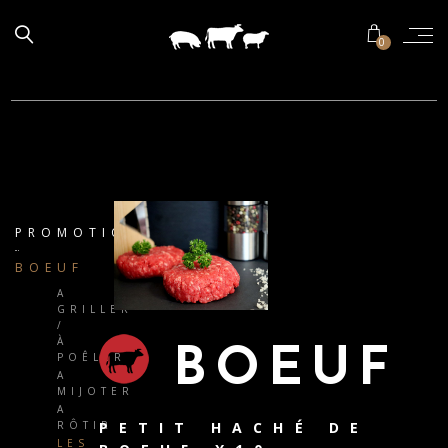
0
PROMOTIONS
BOEUF
A
GRILLER
/
À
BOEUF
POÊLER
A
MIJOTER
A
PETIT HACHÉ DE
RÔTIR
LES