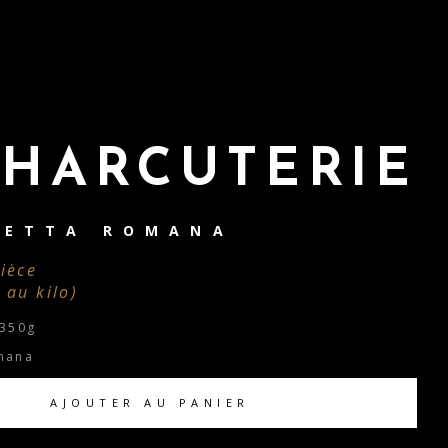
HARCUTERIE
HETTA ROMANA
pièce
 au kilo)
 350g
mana
AJOUTER AU PANIER