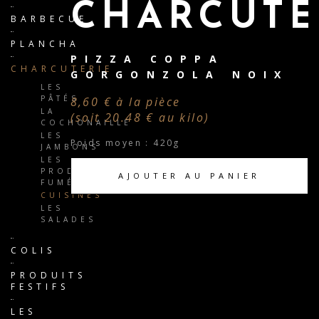
CHARCUTE
BARBECUE
PLANCHA
PIZZA COPPA
CHARCUTERIE
GORGONZOLA NOIX
LES
PÂTÉS
8,60 € à la pièce
LA
(soit 20.48 € au kilo)
COCHONAILLE
LES
Poids moyen : 420g
JAMBONS
LES
PRODUITS
AJOUTER AU PANIER
FUMÉS
CUISINÉS
LES
SALADES
COLIS
PRODUITS
FESTIFS
LES