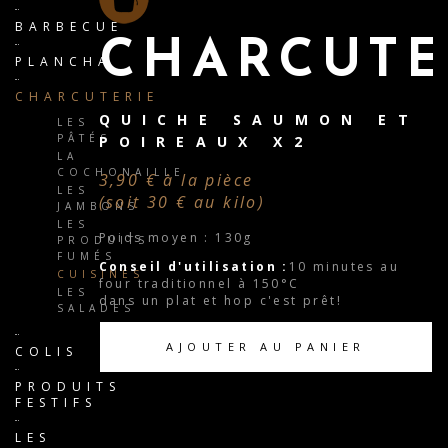
BARBECUE
CHARCUTE
PLANCHA
CHARCUTERIE
QUICHE SAUMON ET
LES
PÂTÉS
POIREAUX X2
LA
COCHONAILLE
3,90 € à la pièce
LES
(soit 30 € au kilo)
JAMBONS
LES
Poids moyen : 130g
PRODUITS
FUMÉS
Conseil d'utilisation :
10 minutes au
CUISINÉS
four traditionnel à 150°C
LES
dans un plat et hop c'est prêt!
SALADES
AJOUTER AU PANIER
COLIS
PRODUITS
FESTIFS
LES