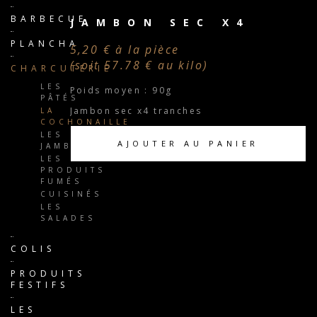
BARBECUE
JAMBON SEC X4
PLANCHA
5,20 € à la pièce
(soit 57.78 € au kilo)
CHARCUTERIE
LES
Poids moyen : 90g
PÂTÉS
Jambon sec x4 tranches
LA
COCHONAILLE
LES
AJOUTER AU PANIER
JAMBONS
LES
PRODUITS
FUMÉS
CUISINÉS
LES
SALADES
COLIS
PRODUITS
FESTIFS
LES