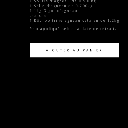
1 Souris d’agneau de 0.500kg
1 Selle d’agneau de 0.700kg
1.1kg Gigot d’agneau
tranche
1 Rôti poitrine agneau catalan de 1.2kg
Prix appliqué selon la date de retrait.
AJOUTER AU PANIER