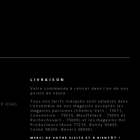
LIVRAISON
Votre commande
à retirer dans l'un de nos
points de vente
Tous nos tarifs indiqués sont valables dans
E (CGV)
l'ensemble de nos magasins exceptés les
magasins parisiens (Chemin-Vert - 75011,
Convention - 75015, Mouffetard - 75005 et
Rochechouart - 75009) et les magasins Ho!
Producteurs (Avon 77210, Bonny 45420,
Cosne 58200, Nevers 58000)
MERCI DE VOTRE VISITE ET À BIENTÔT !