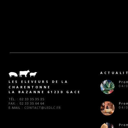
ACTUALI
LES ELEVEURS DE LA
Prom
04/
CHARENTONNE
LA BAZANNE 61230 GACE
TÉL. :
02 33 35 35 35
FAX. :
02 33 35 64 64
Prom
E-MAIL :
CONTACT@LEDLC.FR
04/
Pro