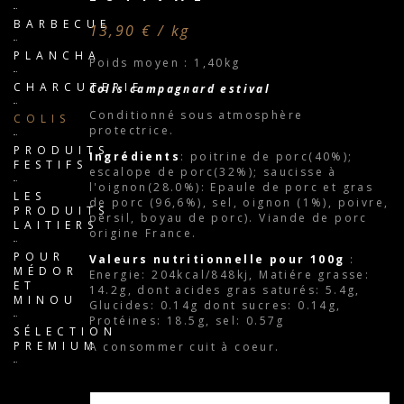
BARBECUE
13,90 € / kg
PLANCHA
Poids moyen : 1,40kg
CHARCUTERIE
Colis campagnard estival
Conditionné sous atmosphère
COLIS
protectrice.
PRODUITS
Ingrédients
: poitrine de porc(40%);
FESTIFS
escalope de porc(32%); saucisse à
l'oignon(28.0%): Epaule de porc et gras
LES
de porc (96,6%), sel, oignon (1%), poivre,
PRODUITS
persil, boyau de porc). Viande de porc
LAITIERS
origine France.
POUR
Valeurs nutritionnelle pour 100g
:
MÉDOR
Energie: 204kcal/848kj, Matiére grasse:
ET
14.2g, dont acides gras saturés: 5.4g,
MINOU
Glucides: 0.14g dont sucres: 0.14g,
Protéines: 18.5g, sel: 0.57g
SÉLECTION
PREMIUM
A consommer cuit à coeur.