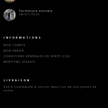
Fermeture estivale
28/07/2026
INFORMATIONS
MON COMPTE
MON PANIER
CONDITIONS GÉNÉRALES DE VENTE (CGV)
MENTIONS LÉGALES
LIVRAISON
Votre commande
à retirer dans l'un de nos points de
vente
Tous nos tarifs indiqués sont valables dans l'ensemble
de nos magasins exceptés les magasins parisiens
(Chemin-Vert - 75011, Convention - 75015, Mouffetard -
75005 et Rochechouart - 75009) et les magasins Ho!