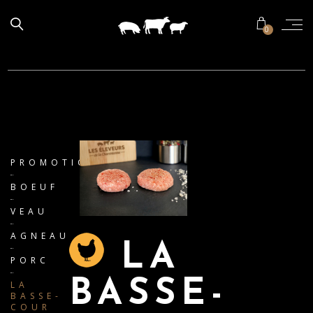
0
PROMOTIONS
BOEUF
VEAU
AGNEAU
LA
PORC
BASSE-
LA
BASSE-
COUR