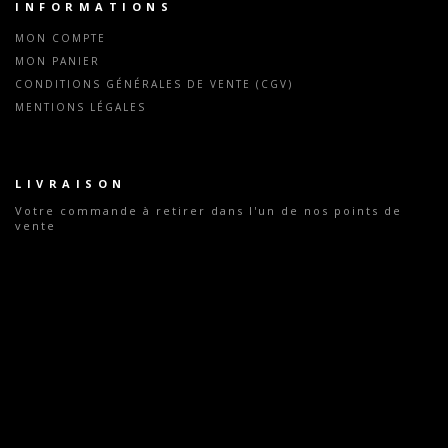
INFORMATIONS
MON COMPTE
MON PANIER
CONDITIONS GÉNÉRALES DE VENTE (CGV)
MENTIONS LÉGALES
LIVRAISON
Votre commande
à retirer dans l'un de nos points de
vente
Tous nos tarifs indiqués sont valables dans l'ensemble
de nos magasins exceptés les magasins parisiens
(Chemin-Vert - 75011, Convention - 75015, Mouffetard -
75005 et Rochechouart - 75009) et les magasins Ho!
Producteurs (Avon 77210, Bonny 45420, Cosne 58200,
Nevers 58000)
MERCI DE VOTRE VISITE ET À BIENTÔT !
LES ELEVEURS DE LA CHARENTONNE