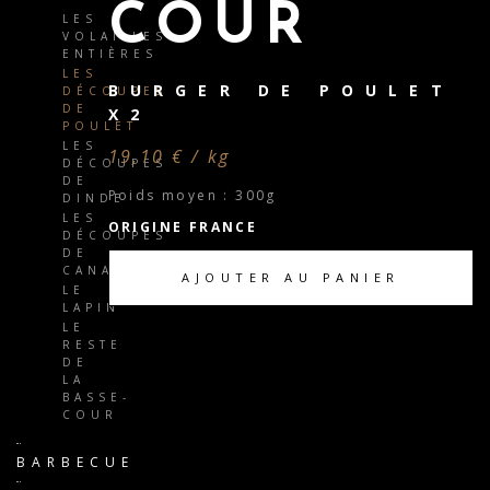
COUR
LES
VOLAILLES
ENTIÈRES
LES
BURGER DE POULET
DÉCOUPES
DE
X2
POULET
LES
19,10 € / kg
DÉCOUPES
DE
Poids moyen : 300g
DINDE
LES
ORIGINE FRANCE
DÉCOUPES
DE
CANARD
AJOUTER AU PANIER
LE
LAPIN
LE
RESTE
DE
LA
BASSE-
COUR
BARBECUE