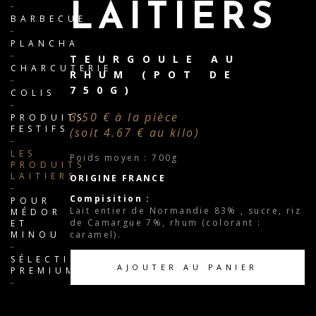
LAITIERS
BARBECUE
PLANCHA
TEURGOULE AU
CHARCUTERIE
RHUM (POT DE
750G)
COLIS
3,50 € à la pièce
PRODUITS
FESTIFS
(soit 4.67 € au kilo)
LES
Poids moyen : 700g
PRODUITS
LAITIERS
ORIGINE FRANCE
Compisition :
POUR
Lait entier de Normandie 83% , sucre, riz
MÉDOR
de Camargue 7%, rhum (colorant :
ET
caramel).
MINOU
SÉLECTION
AJOUTER AU PANIER
PREMIUM