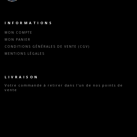
INFORMATIONS
MON COMPTE
MON PANIER
CONDITIONS GÉNÉRALES DE VENTE (CGV)
MENTIONS LÉGALES
LIVRAISON
Votre commande
à retirer dans l'un de nos points de
vente
Tous nos tarifs indiqués sont valables dans l'ensemble
de nos magasins exceptés les magasins parisiens
(Chemin-Vert - 75011, Convention - 75015, Mouffetard -
75005 et Rochechouart - 75009) et les magasins Ho!
Producteurs (Avon 77210, Bonny 45420, Cosne 58200,
Nevers 58000)
MERCI DE VOTRE VISITE ET À BIENTÔT !
LES ELEVEURS DE LA CHARENTONNE