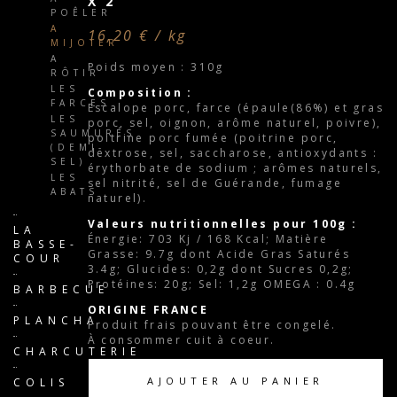
X2
POÊLER
A
16,20 € / kg
MIJOTER
A
Poids moyen : 310g
RÔTIR
LES
Composition :
FARCES
Escalope porc, farce (épaule(86%) et gras
LES
porc, sel, oignon, arôme naturel, poivre),
SAUMURÉS
poitrine porc fumée (poitrine porc,
(DEMI-
dextrose, sel, saccharose, antioxydants :
SEL)
érythorbate de sodium ; arômes naturels,
LES
sel nitrité, sel de Guérande, fumage
ABATS
naturel).
Valeurs nutritionnelles pour 100g :
LA
Énergie: 703 Kj / 168 Kcal; Matière
BASSE-
Grasse: 9.7g dont Acide Gras Saturés
COUR
3.4g; Glucides: 0,2g dont Sucres 0,2g;
Protéines: 20g; Sel: 1,2g OMEGA : 0.4g
BARBECUE
ORIGINE FRANCE
PLANCHA
Produit frais pouvant être congelé.
À consommer cuit à coeur.
CHARCUTERIE
AJOUTER AU PANIER
COLIS