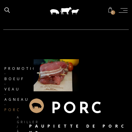
0
PROMOTIONS
BOEUF
VEAU
AGNEAU
PORC
PORC
A
GRILLER
PAUPIETTE DE PORC
/
À