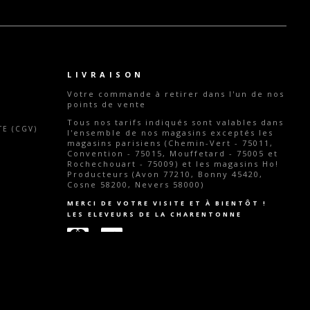
LIVRAISON
Votre commande
à retirer dans l'un de nos
points de vente
Tous nos tarifs indiqués sont valables dans
E (CGV)
l'ensemble de nos magasins exceptés les
magasins parisiens (Chemin-Vert - 75011,
Convention - 75015, Mouffetard - 75005 et
Rochechouart - 75009) et les magasins Ho!
Producteurs (Avon 77210, Bonny 45420,
Cosne 58200, Nevers 58000)
MERCI DE VOTRE VISITE ET À BIENTÔT !
LES ELEVEURS DE LA CHARENTONNE