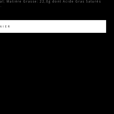
cal; Matière Grasse: 22,0g dont Acide Gras Saturés
.
NIER