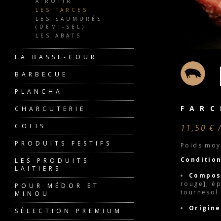
A RÔTIR
LES FARCES
LES SAUMURÉS
(DEMI-SEL)
LES ABATS
LA BASSE-COUR
BARBECUE
PLANCHA
FARC
CHARCUTERIE
COLIS
11,50 € 
PRODUITS FESTIFS
Poids moy
Conditio
LES PRODUITS
LAITIERS
Composi
rouge]; ép
POUR MÉDOR ET
tournesol 
MINOU
Origin
SÉLECTION PREMIUM