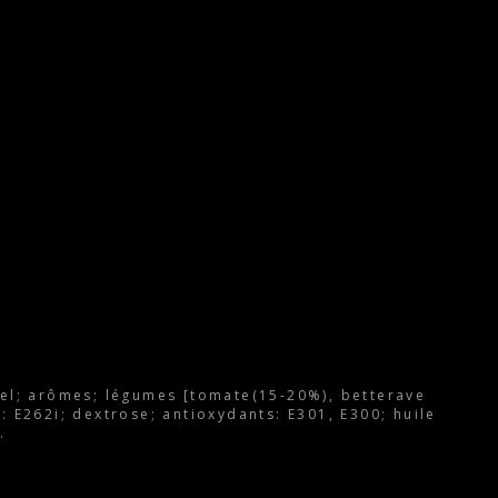
el; arômes; légumes [tomate(15-20%), betterave
: E262i; dextrose; antioxydants: E301, E300; huile
.