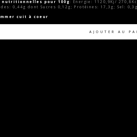
 nutritionnelles pour 100g
: Energie: 1120,9Kj/ 270,8K
ides: 0,44g dont Sucres 0,12g; Protéines: 17,3g; Sel: 0,3g
ommer cuit à coeur
AJOUTER AU PA