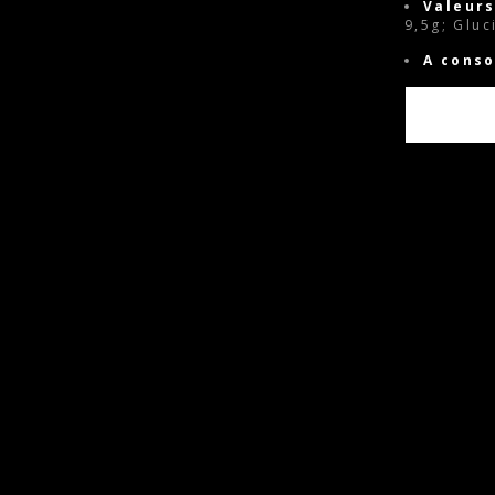
Valeurs
9,5g; Gluc
A cons