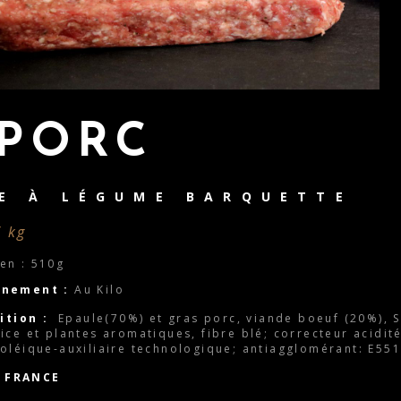
PORC
E À LÉGUME BARQUETTE
/ kg
en : 510g
nnement :
Au Kilo
tion :
Epaule(70%) et gras porc, viande boeuf (20%), S
ice et plantes aromatiques, fibre blé; correcteur acidité
oléique-auxiliaire technologique; antiagglomérant: E551
e FRANCE