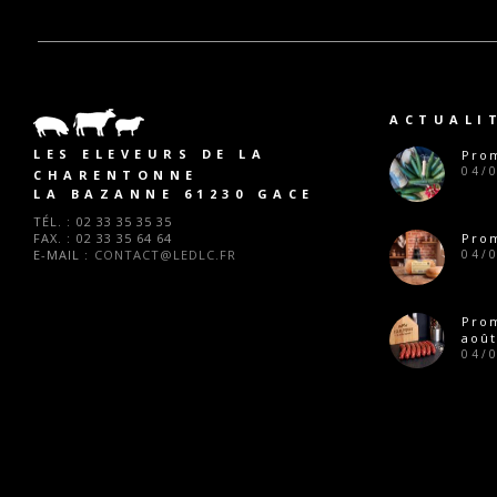
ACTUALI
LES ELEVEURS DE LA
Prom
04/
CHARENTONNE
LA BAZANNE 61230 GACE
TÉL. :
02 33 35 35 35
FAX. :
02 33 35 64 64
Prom
E-MAIL :
CONTACT@LEDLC.FR
04/
Pro
août
04/
Prom
28/
Ferm