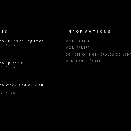
TES
INFORMATIONS
o Fruits et Légumes
MON COMPTE
08/2026
MON PANIER
CONDITIONS GÉNÉRALES DE VENT
MENTIONS LÉGALES
o Épicerie
08/2026
mo Week-end du 7 au 9
08/2026
o Épicerie
07/2026
eture estivale