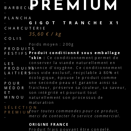
PREMIUM
BARBECUE
PLANCHA
GIGOT TRANCHE X1
CHARCUTERIE
35,60 € / kg
COLIS
Poids moyen : 200g
PRODUITS
Produit conditionné sous emballage
FESTIFS
"skin :
Ce conditionnement permet de
conserver la viande naturellement en
LES
absence d'oxygène. Ce conditionnement
PRODUITS
sous vide exclusif, recyclable à 80% et
LAITIERS
écologique, épouse le produit comme
une seconde peau et garantie ainsi sa
POUR
fraicheur, préserve sa couleur, sa saveur,
MÉDOR
son intégrité et poursuit tout
ET
MINOU
naturellement son processus de
maturation
SÉLECTION
Pour toutes commandes pour ce produit,
PREMIUM
merci de contacter le service commercial.
ORIGINE FRANCE
Produit frais pouvant être congelé.