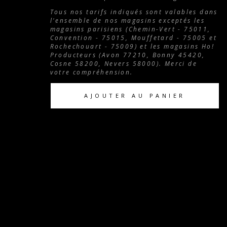
Tous nos tarifs indiqués sont valables dans
l'ensemble de nos magasins exceptés les
magasins parisiens (Chemin-Vert - 75011,
Convention - 75015, Mouffetard - 75005 et
Rochechouart - 75009) et les magasins Ho!
Producteurs (Avon 77210, Bonny 45420,
Cosne 58200, Nevers 58000). Merci de
votre compréhension.
AJOUTER AU PANIER