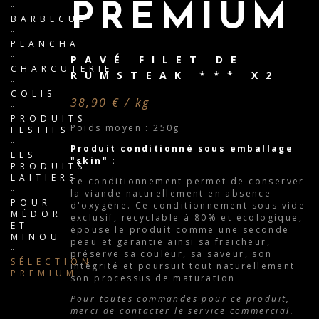
PREMIUM
BARBECUE
PLANCHA
PAVÉ FILET DE
CHARCUTERIE
RUMSTEAK *** X2
COLIS
38,90 € / kg
PRODUITS
Poids moyen : 250g
FESTIFS
Produit conditionné sous emballage
LES
"skin" :
PRODUITS
LAITIERS
Ce conditionnement permet de conserver
la viande naturellement en absence
POUR
d'oxygène. Ce conditionnement sous vide
MÉDOR
exclusif, recyclable à 80% et écologique,
ET
épouse le produit comme une seconde
MINOU
peau et garantie ainsi sa fraicheur,
préserve sa couleur, sa saveur, son
SÉLECTION
intégrité et poursuit tout naturellement
PREMIUM
son processus de maturation
Pour toutes commandes pour ce produit,
merci de contacter le service commercial.