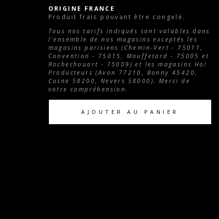
ORIGINE FRANCE
Produit frais pouvant être congelé.
Tous nos tarifs indiqués sont valables dans
l'ensemble de nos magasins exceptés les
magasins parisiens (Chemin-Vert - 75011,
Convention - 75015, Mouffetard - 75005 et
Rochechouart - 75009) et les magasins Ho!
Producteurs (Avon 77210, Bonny 45420,
Cosne 58200, Nevers 58000). Merci de
votre compréhension.
AJOUTER AU PANIER