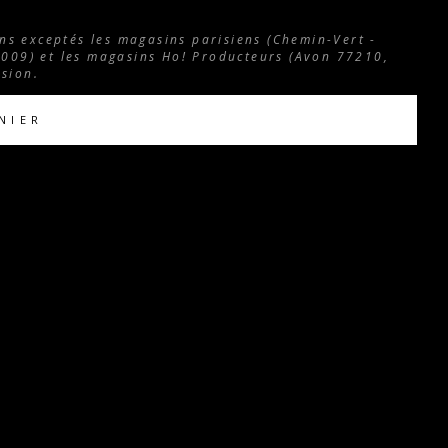
ns exceptés les magasins parisiens (Chemin-Vert -
009) et les magasins Ho! Producteurs (Avon 77210,
sion.
NIER