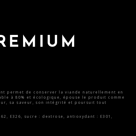
REMIUM
t permet de conserver la viande naturellement en
lable à 80% et écologique, épouse le produit comme
ur, sa saveur, son intégrité et poursuit tout
262, E326, sucre : dextrose, antioxydant : E301,