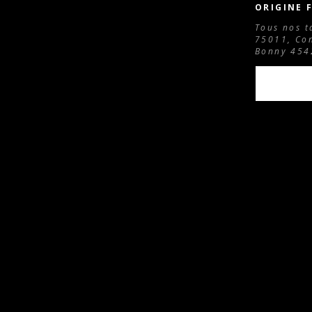
ORIGINE 
Tous nos t
75011, Con
Bonny 4542