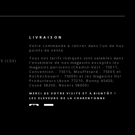
LIVRAISON
Votre commande
à retirer dans l'un de nos
points de vente
Tous nos tarifs indiqués sont valables dans
E (CGV)
l'ensemble de nos magasins exceptés les
magasins parisiens (Chemin-Vert - 75011,
Convention - 75015, Mouffetard - 75005 et
Rochechouart - 75009) et les magasins Ho!
Producteurs (Avon 77210, Bonny 45420,
Cosne 58200, Nevers 58000)
MERCI DE VOTRE VISITE ET À BIENTÔT !
LES ELEVEURS DE LA CHARENTONNE