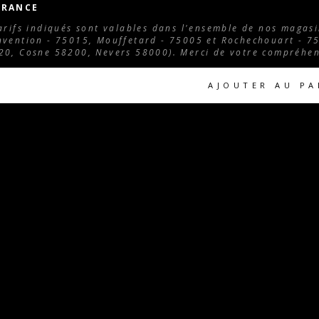
FRANCE
arifs indiqués sont valables dans l'ensemble de nos magasi
vention - 75015, Mouffetard - 75005 et Rochechouart - 75
0, Cosne 58200, Nevers 58000). Merci de votre compréhen
AJOUTER AU PA