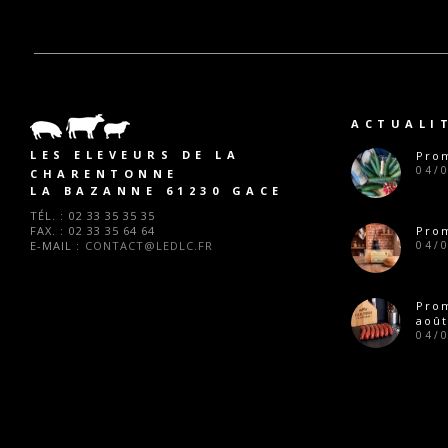
ACTUALI
LES ELEVEURS DE LA
Prom
04/
CHARENTONNE
LA BAZANNE 61230 GACE
TÉL. :
02 33 35 35 35
FAX. :
02 33 35 64 64
Prom
E-MAIL :
CONTACT@LEDLC.FR
04/
Pro
août
04/
Prom
28/