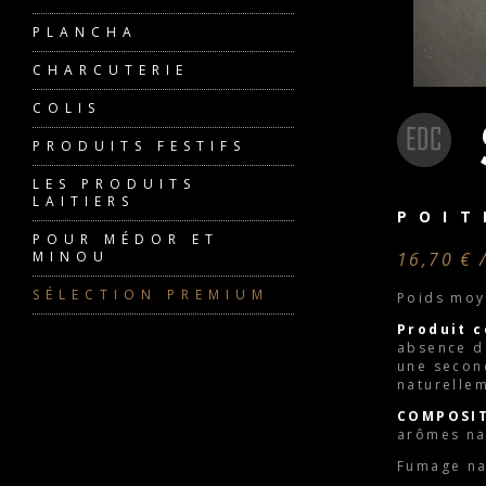
PLANCHA
CHARCUTERIE
COLIS
PRODUITS FESTIFS
LES PRODUITS
LAITIERS
POIT
POUR MÉDOR ET
MINOU
16,70 € 
SÉLECTION PREMIUM
Poids moy
Produit c
absence d
une second
naturelle
COMPOSIT
arômes na
Fumage na