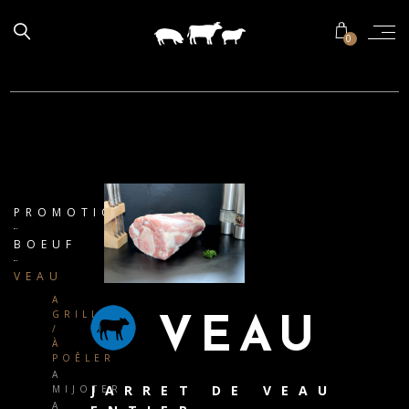
0
PROMOTIONS
BOEUF
VEAU
A
GRILLER
VEAU
/
À
POÊLER
A
JARRET DE VEAU
MIJOTER
A