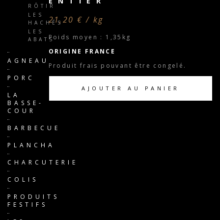
ENTIER
RÔTIR
LES
21,20 € / kg
HACHÉS
LES
Poids moyen : 1,35kg
ABATS
ORIGINE FRANCE
AGNEAU
Produit frais pouvant être congelé.
PORC
AJOUTER AU PANIER
LA
BASSE-
COUR
BARBECUE
PLANCHA
CHARCUTERIE
COLIS
PRODUITS
FESTIFS