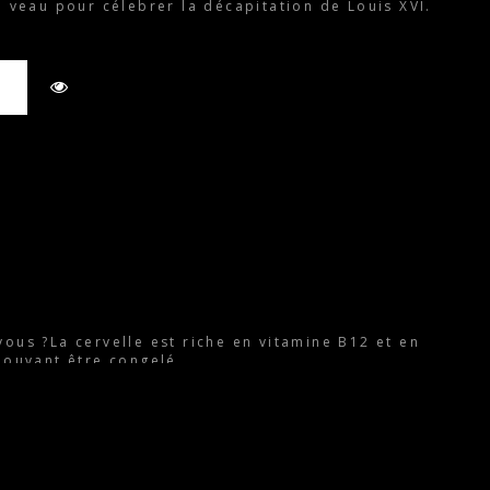
e veau pour célebrer la décapitation de Louis XVI.
R
ous ?La cervelle est riche en vitamine B12 et en
pouvant être congelé.
R