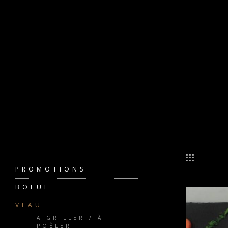
PROMOTIONS
BOEUF
VEAU
A GRILLER / À
POÊLER